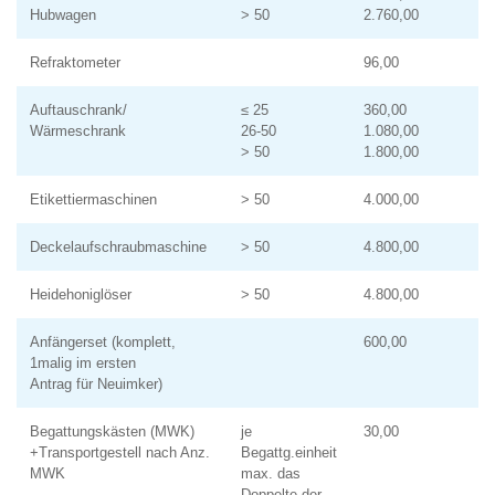
Hubwagen
> 50
2.760,00
Refraktometer
96,00
Auftauschrank/
≤ 25
360,00
Wärmeschrank
26-50
1.080,00
> 50
1.800,00
Etikettiermaschinen
> 50
4.000,00
Deckelaufschraubmaschine
> 50
4.800,00
Heidehoniglöser
> 50
4.800,00
Anfängerset (komplett,
600,00
1malig im ersten
Antrag für Neuimker)
Begattungskästen (MWK)
je
30,00
+Transportgestell nach Anz.
Begattg.einheit
MWK
max. das
Doppelte der