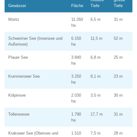
Gewässer
Fläche
Tiefe
Tiefe
Müritz
11.260
6,5 m
31 m
ha
Schweriner See (Innensee und
6.150
11,5 m
52 m
Außensee)
ha
Plauer See
3.840
6,8 m
25 m
ha
Kummerower See
3.250
8,1 m
23 m
ha
Kölpinsee
2.030
3,5 m
30 m
ha
Tollensesee
1.790
17,7 m
31 m
ha
Krakower See (Obersee und
1.510
7,5 m
28 m