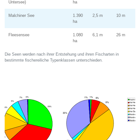
Untersee)
ha
Malchiner See
1.390
2,5 m
10 m
ha
Fleesensee
1.080
6,1 m
26 m
ha
Die Seen werden nach ihrer Entstehung und ihren Fischarten in
bestimmte fischereiliche Typenklassen unterschieden.