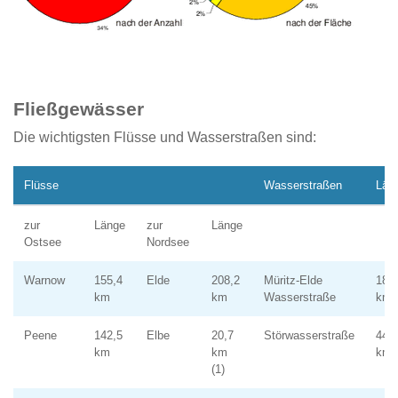
Fließgewässer
Die wichtigsten Flüsse und Wasserstraßen sind:
Flüsse
Wasserstraßen
Län
zur
Länge
zur
Länge
Ostsee
Nordsee
Warnow
155,4
Elde
208,2
Müritz-Elde
180
km
km
Wasserstraße
km
Peene
142,5
Elbe
20,7
Störwasserstraße
44,7
km
km
km
(1)