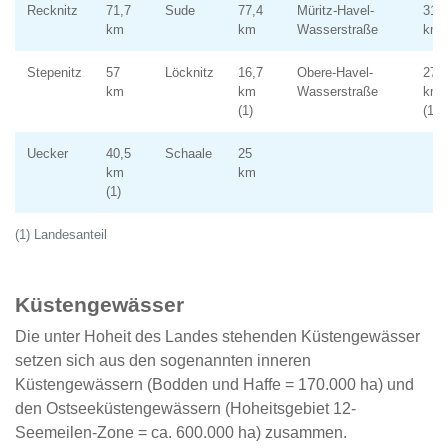
Recknitz
71,7
Sude
77,4
Müritz-Havel-
31,5
km
km
Wasserstraße
km
Stepenitz
57
Löcknitz
16,7
Obere-Havel-
27,4
km
km
Wasserstraße
km
(1)
(1)
Uecker
40,5
Schaale
25
km
km
(1)
(1) Landesanteil
Küstengewässer
Die unter Hoheit des Landes stehenden Küstengewässer
setzen sich aus den sogenannten inneren
Küstengewässern (Bodden und Haffe = 170.000 ha) und
den Ostseeküstengewässern (Hoheitsgebiet 12-
Seemeilen-Zone = ca. 600.000 ha) zusammen.