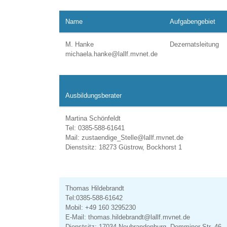
Name
Aufgabengebiet
M. Hanke
Dezernatsleitung
michaela.hanke@lallf.mvnet.de
Ausbildungsberater
Martina Schönfeldt
Tel: 0385-588-61641
Mail: zustaendige_Stelle@lallf.mvnet.de
Dienstsitz: 18273 Güstrow, Bockhorst 1
Thomas Hildebrandt
Tel:0385-588-61642
Mobil: +49 160 3295230
E-Mail: thomas.hildebrandt@lallf.mvnet.de
Dienstsitz: 17034 Neubrandenburg, Demminer Str. 46