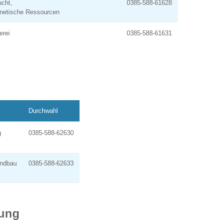
ucht,
0385-588-61628
enetische Ressourcen
erei
0385-588-61631
Durchwahl
g
0385-588-62630
andbau
0385-588-62633
dung