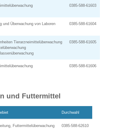
eimittelüberwachung
0385-588-61603
g und Überwachung von Laboren
0385-588-61604
nheiten Tierarzneimittelüberwachung
0385-588-61605
ttelüberwachung
lassenüberwachung
eimittelüberwachung
0385-588-61606
 und Futtermittel
ebiet
Durchwahl
eitung, Futtermittelüberwachung
0385-588-62610