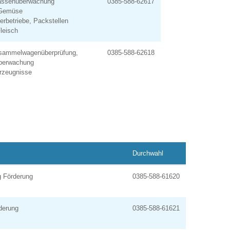
assenüberwachung
0385-588-62617
 Gemüse
erbetriebe, Packstellen
leisch
sammelwagenüberprüfung,
0385-588-62618
überwachung
erzeugnisse
z
Durchwahl
g Förderung
0385-588-61620
derung
0385-588-61621