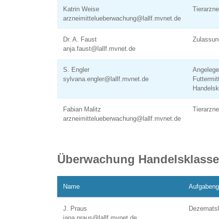
Katrin Weise
Tierarzn
arzneimittelueberwachung@lallf.mvnet.de
Dr. A. Faust
Zulassun
anja.faust@lallf.mvnet.de
S. Engler
Angelege
sylvana.engler@lallf.mvnet.de
Futtermi
Handelsk
Fabian Malitz
Tierarzn
arzneimittelueberwachung@lallf.mvnet.de
Überwachung Handelsklassen
Name
Aufgabeng
J. Praus
Dezernatsl
jana.praus@lallf.mvnet.de