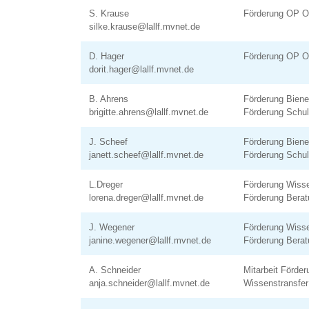
S. Krause
Förderung OP 
silke.krause@lallf.mvnet.de
D. Hager
Förderung OP 
dorit.hager@lallf.mvnet.de
B. Ahrens
Förderung Biene
brigitte.ahrens@lallf.mvnet.de
Förderung Schu
J. Scheef
Förderung Biene
janett.scheef@lallf.mvnet.de
Förderung Schu
L.Dreger
Förderung Wiss
lorena.dreger@lallf.mvnet.de
Förderung Berat
J. Wegener
Förderung Wiss
janine.wegener@lallf.mvnet.de
Förderung Berat
A. Schneider
Mitarbeit Förde
anja.schneider@lallf.mvnet.de
Wissenstransfe