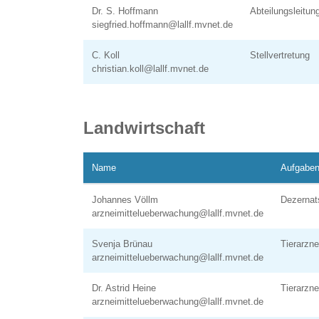
Dr. S. Hoffmann
Abteilungsleitun
siegfried.hoffmann@lallf.mvnet.de
C. Koll
Stellvertretung
christian.koll@lallf.mvnet.de
Landwirtschaft
Name
Aufgaben
Johannes Völlm
Dezernat
arzneimittelueberwachung@lallf.mvnet.de
Svenja Brünau
Tierarzn
arzneimittelueberwachung@lallf.mvnet.de
Dr. Astrid Heine
Tierarzn
arzneimittelueberwachung@lallf.mvnet.de