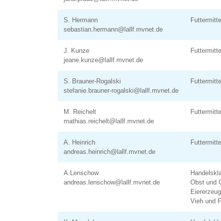
S. Hermann
Futtermitt
sebastian.hermann@lallf.mvnet.de
J. Kunze
Futtermitt
jeane.kunze@lallf.mvnet.de
S. Brauner-Rogalski
Futtermitt
stefanie.brauner-rogalski@lallf.mvnet.de
M. Reichelt
Futtermitt
mathias.reichelt@lallf.mvnet.de
A. Heinrich
Futtermitt
andreas.heinrich@lallf.mvnet.de
A.Lenschow
Handelskl
andreas.lenschow@lallf.mvnet.de
Obst und
Eiererzeug
Vieh und F