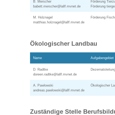
B. Merscher
Förderung Tierz
babett.merscher@lallf.mvnet.de
Förderung tierg
M. Holznagel
Förderung Fisch
matthias.holznagel@lallf.mvnet.de
Ökologischer Landbau
Name
Aufgabengebiet
D. Radtke
Dezernatsleitun
doreen.radtke@lallf.mvnet.de
A. Pawlowski
Ökologischer L
andreas.pawlowski@lallf.mvnet.de
Zuständige Stelle Berufsbil