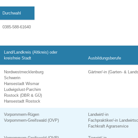
Durchwahl
0385-588-61640
Land/Landkreis (Altkreis) oder
kreisfreie Stadt
Ausbildungsberufe
Nordwestmecklenburg
Gärtner/-in (Garten- & Land
Schwerin
Hansestadt Wismar
Ludwigslust-Parchim
Rostock (DBR & GÜ)
Hansestadt Rostock
Vorpommern-Rügen
Landwirt/-in
Vorpommern-Greifswald (OVP)
Fachpraktiker/-in Landwirtsc
Fachkraft Agrarservice
Vorpommern-Greifswald (OVP)
Tierwirt/-in