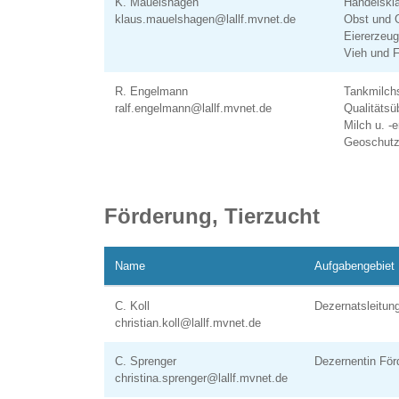
K. Mauelshagen
Handelskl
klaus.mauelshagen@lallf.mvnet.de
Obst und
Eiererzeug
Vieh und F
R. Engelmann
Tankmilch
ralf.engelmann@lallf.mvnet.de
Qualitäts
Milch u. -
Geoschut
Förderung, Tierzucht
Name
Aufgabengebiet
C. Koll
Dezernatsleitun
christian.koll@lallf.mvnet.de
C. Sprenger
Dezernentin För
christina.sprenger@lallf.mvnet.de