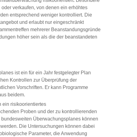
mittelüberwachung risikoorientiert. Besondere
n oder verkaufen, von denen ein erhöhtes
en entsprechend weniger kontrolliert. Die
tangebot und erlaubt nur eingeschränkt
Zusammentreffen mehrerer Beanstandungsgründe
ndungen höher sein als die der beanstandeten
es ist ein für ein Jahr festgelegter Plan
hen Kontrollen zur Überprüfung der
htlichen Vorschriften. Er kann Programme
 aus beidem.
in risikoorientiertes
chenden Proben und der zu kontrollierenden
 des bundesweiten Überwachungsplanes können
t werden. Die Untersuchungen können dabei
robiologische Parameter, die Anwendung