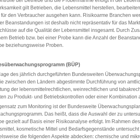
ntrolle der Betriebe und die Probennahme erfolgt in der Lebens
ksamkeit gilt Betrieben, die Lebensmittel herstellen, bearbeite
 für den Verbraucher ausgehen kann. Risikoarme Branchen werd
er Beanstandungen ist deshalb nicht repräsentativ für das Mark
hlüsse auf die Qualität der Lebensmittel insgesamt. Durch 
nem Betrieb bzw. bei einer Probe kann die Anzahl der Beansta
ebe beziehungsweise Proben.
esüberwachungsprogramm (BÜP)
age des jährlich durchgeführten Bundesweiten Überwachungsplan
ie zwischen den Ländern abgestimmte Durchführung von amtlic
tung der lebensmittelrechtlichen, weinrechtlichen und tabakrec
ten zu Produkt- und Betriebskontrollen oder einer Kombination
ensatz zum Monitoring ist der Bundesweite Überwachungsplan e
chungsprogramm. Das heißt, dass die Auswahl der zu untersu
be gezielt auf Basis einer Risikoanalyse erfolgt. Im Rahmen
mittel, kosmetische Mittel und Bedarfsgegenstände untersuch
elsweise die folgenden Aspekte abdecken: chemische und mik