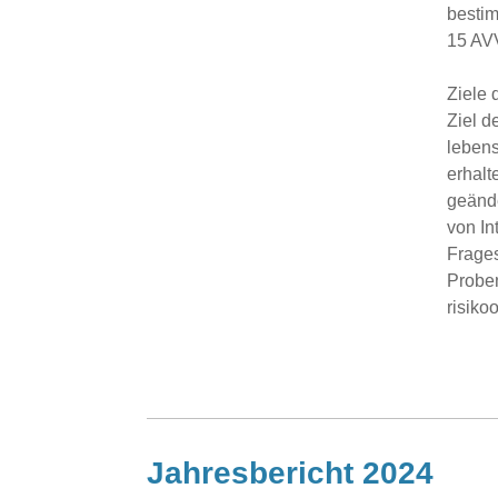
bestim
15 AV
Ziele
Ziel d
lebens
erhalt
geänd
von I
Frages
Proben
risiko
Jahresbericht 2024