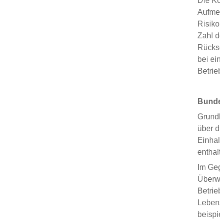
Die Ko
Aufmer
Risiko
Zahl d
Rücksc
bei ei
Betri
Bund
Grundl
über d
Einhal
enthal
Im Geg
Überwa
Betrie
Lebens
beispi