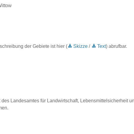
Wittow
chreibung der Gebiete ist hier (
Skizze
/
Text
) abrufbar.
des Landesamtes für Landwirtschaft, Lebensmittelsicherheit u
men.