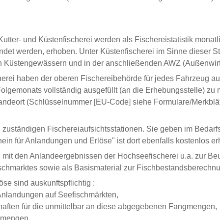
tter- und Küstenfischerei werden als Fischereistatistik monatli
ndet werden, erhoben. Unter Küstenfischerei im Sinne dieser Stat
en Küstengewässern und in der anschließenden AWZ (Außenwirts
herei haben der oberen Fischereibehörde für jedes Fahrzeug au
 Folgemonats vollständig ausgefüllt (an die Erhebungsstelle) zu
ndeort (Schlüsselnummer [EU-Code] siehe Formulare/Merkblätte
zuständigen Fischereiaufsichtsstationen. Sie geben im Bedarfsf
 für Anlandungen und Erlöse" ist dort ebenfalls kostenlos erh
mit den Anlandeergebnissen der Hochseefischerei u.a. zur Beur
ischmarktes sowie als Basismaterial zur Fischbestandsberechn
e sind auskunftspflichtig :
 Anlandungen auf Seefischmärkten,
haften für die unmittelbar an diese abgegebenen Fangmengen,
ngmengen.