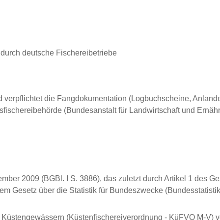
urch deutsche Fischereibetriebe
nd verpflichtet die Fangdokumentation (Logbuchscheine, Anlan
fischereibehörde (Bundesanstalt für Landwirtschaft und Ernä
mber 2009 (BGBl. I S. 3886), das zuletzt durch Artikel 1 des G
dem Gesetz über die Statistik für Bundeszwecke (Bundesstatisti
en Küstengewässern (Küstenfischereiverordnung - KüFVO M-V)