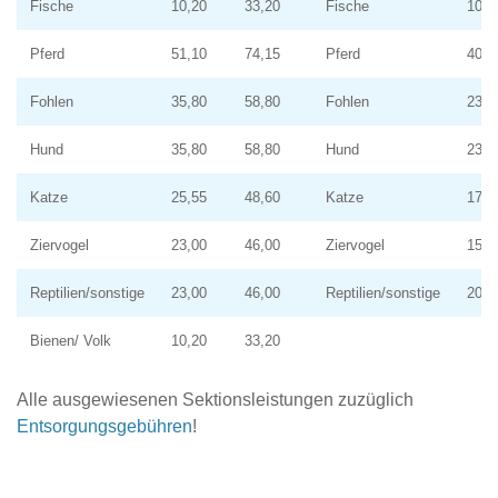
Fische
10,20
33,20
Fische
10,0
Pferd
51,10
74,15
Pferd
40,0
Fohlen
35,80
58,80
Fohlen
23,8
Hund
35,80
58,80
Hund
23,8
Katze
25,55
48,60
Katze
17,0
Ziervogel
23,00
46,00
Ziervogel
15,3
Reptilien/sonstige
23,00
46,00
Reptilien/sonstige
20,0
Bienen/ Volk
10,20
33,20
Alle ausgewiesenen Sektionsleistungen zuzüglich
Entsorgungsgebühren
!