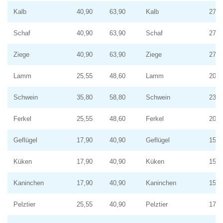
Kalb
40,90
63,90
Kalb
27,2
Schaf
40,90
63,90
Schaf
27,2
Ziege
40,90
63,90
Ziege
27,2
Lamm
25,55
48,60
Lamm
20,0
Schwein
35,80
58,80
Schwein
23,8
Ferkel
25,55
48,60
Ferkel
20,0
Geflügel
17,90
40,90
Geflügel
15,0
Küken
17,90
40,90
Küken
15,0
Kaninchen
17,90
40,90
Kaninchen
15,0
Pelztier
25,55
40,90
Pelztier
17,0