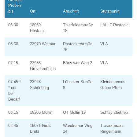
Proben
bis
Ort
Anschrift
Stützpunkt
06:00
18059
Thierfelderstraße
LALLF Rostock
Rostock
18
06:30
23970 Wismar
Rostockerstraße
VLA
76
07:15
23936
Börzower Weg 2
VLA
Grevesmühlen
07:45 *
23923
Lübecker Straße
Kleintierpraxis
* nur
Schönberg
8
Grüne Pfote
bei
Bedarf
08:15
19205 Möllin
OT Möllin 19
Schlachtbetrieb
08:45
19071 Groß
Wandrumer Weg
Tierarztpraxis
Brütz
14
Ringelmann