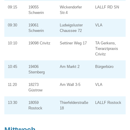
09:15
19055
Wickendorfer
LALLF RD SN
Schwerin
Str.4
09:30
19061
Ludwigsluster
VLA
Schwerin
Chaussee 72
10:10
19098 Crivitz
Settiner Weg 17
TA Gerkens,
Tierarztpraxis
Crivitz
10:45
19406
Am Markt 2
Bürgerbüro
Sternberg
11:20
18273
Am Wall 3-5
VLA
Güstrow
13:30
18059
Thierfelderstraße
LALLF Rostock
Rostock
18
Mittwoch