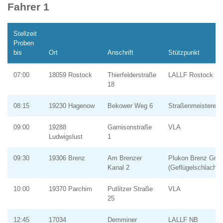
Fahrer 1
Stellzeit
Proben
bis
Ort
Anschrift
Stützpunkt
07:00
18059 Rostock
Thierfelderstraße
LALLF Rostock
18
08:15
19230 Hagenow
Bekower Weg 6
Straßenmeisterei
09:00
19288
Garnisonstraße
VLA
Ludwigslust
1
09:30
19306 Brenz
Am Brenzer
Plukon Brenz Gm
Kanal 2
(Geflügelschlachtb
10:00
19370 Parchim
Putlitzer Straße
VLA
25
12:45
17034
Demminer
LALLF NB