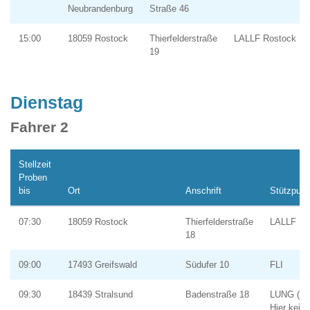
Neubrandenburg
Straße 46
15:00
18059 Rostock
Thierfelderstraße
LALLF Rostock
19
Dienstag
Fahrer 2
Stellzeit
Proben
bis
Ort
Anschrift
Stützpunk
07:30
18059 Rostock
Thierfelderstraße
LALLF Ro
18
09:00
17493 Greifswald
Südufer 10
FLI
09:30
18439 Stralsund
Badenstraße 18
LUNG (A
Hier keine