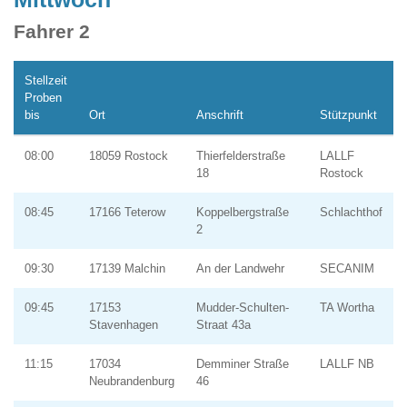
Fahrer 2
Stellzeit
Proben
bis
Ort
Anschrift
Stützpunkt
08:00
18059 Rostock
Thierfelderstraße
LALLF
18
Rostock
08:45
17166 Teterow
Koppelbergstraße
Schlachthof
2
09:30
17139 Malchin
An der Landwehr
SECANIM
09:45
17153
Mudder-Schulten-
TA Wortha
Stavenhagen
Straat 43a
11:15
17034
Demminer Straße
LALLF NB
Neubrandenburg
46