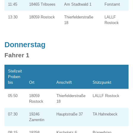
11:45
18465 Tribsees
Am Stadtwald 1
Forstamt
13:30
18059 Rostock
Thierfelderstraße
LALLF
18
Rostock
Donnerstag
Fahrer 1
Stellzeit
Proben
bis
Ort
Anschrift
Stützpunkt
05:50
18059
Thierfelderstraße
LALLF Rostock
Rostock
18
07:30
19246
Hauptstraße 37
TA Hahnebeck
Zarrentin
08:15
19258
Kirchplatz 6
Bürgerbüro