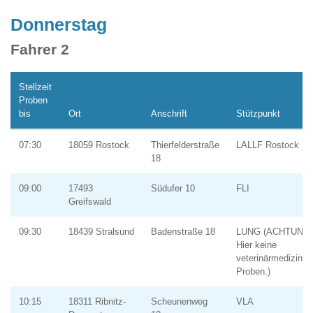
Donnerstag
Fahrer 2
Stellzeit
Proben
bis
Ort
Anschrift
Stützpunkt
07:30
18059 Rostock
Thierfelderstraße
LALLF Rostock
18
09:00
17493
Südufer 10
FLI
Greifswald
09:30
18439 Stralsund
Badenstraße 18
LUNG (ACHTUNG:
Hier keine
veterinärmedizinis
Proben.)
10:15
18311 Ribnitz-
Scheunenweg
VLA