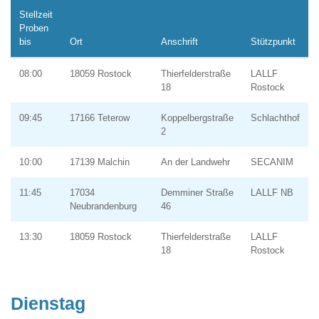
Stellzeit
Proben
bis
Ort
Anschrift
Stützpunkt
08:00
18059 Rostock
Thierfelderstraße
LALLF
18
Rostock
09:45
17166 Teterow
Koppelbergstraße
Schlachthof
2
10:00
17139 Malchin
An der Landwehr
SECANIM
11:45
17034
Demminer Straße
LALLF NB
Neubrandenburg
46
13:30
18059 Rostock
Thierfelderstraße
LALLF
18
Rostock
Dienstag