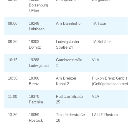
Boizenburg
/ Elbe
09:00
19249
Am Bahnhof 5
TA Tatar
Lübtheen
09:30
19303
Ludwigsluster
TA Schäfer
Dömitz
Straße 24
10:15
19288
Garnisonstraße
VLA
Ludwigslust
1
10:30
19306
Am Brenzer
Plukon Brenz GmbH
Brenz
Kanal 2
(Geflügelschlachtberieb
11:00
19370
Putlitzer Straße
VLA
Parchim
25
13:30
18059
Thierfelderstraße
LALLF Rostock
Rostock
18