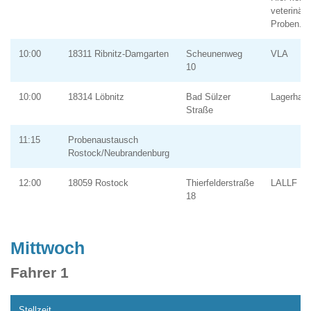
veterinär
Proben.)
10:00
18311 Ribnitz-Damgarten
Scheunenweg
VLA
10
10:00
18314 Löbnitz
Bad Sülzer
Lagerhall
Straße
11:15
Probenaustausch
Rostock/Neubrandenburg
12:00
18059 Rostock
Thierfelderstraße
LALLF Ro
18
Mittwoch
Fahrer 1
Stellzeit