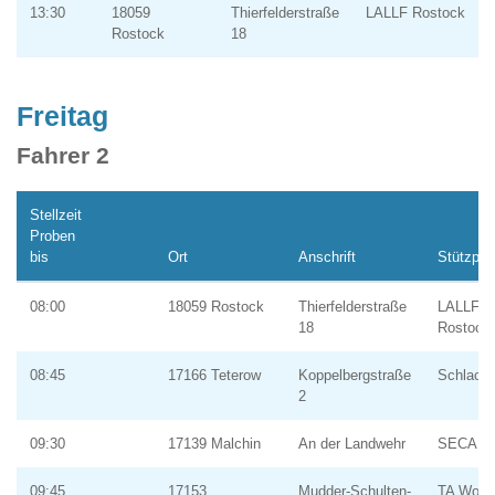
13:30
18059
Thierfelderstraße
LALLF Rostock
Rostock
18
Freitag
Fahrer 2
Stellzeit
Proben
bis
Ort
Anschrift
Stützpun
08:00
18059 Rostock
Thierfelderstraße
LALLF
18
Rostock
08:45
17166 Teterow
Koppelbergstraße
Schlacht
2
09:30
17139 Malchin
An der Landwehr
SECANI
09:45
17153
Mudder-Schulten-
TA Wort