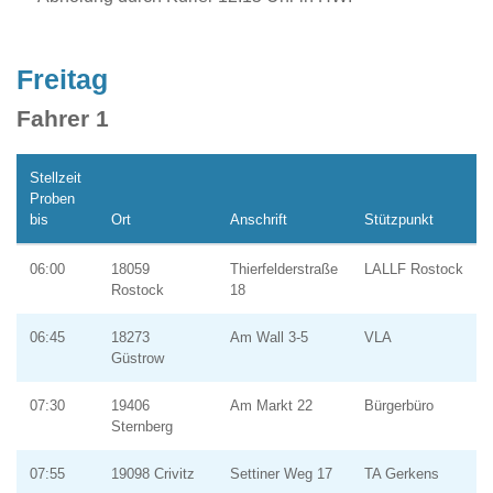
Freitag
Fahrer 1
Stellzeit
Proben
bis
Ort
Anschrift
Stützpunkt
06:00
18059
Thierfelderstraße
LALLF Rostock
Rostock
18
06:45
18273
Am Wall 3-5
VLA
Güstrow
07:30
19406
Am Markt 22
Bürgerbüro
Sternberg
07:55
19098 Crivitz
Settiner Weg 17
TA Gerkens