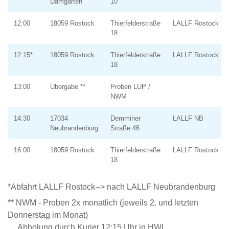
Damgarten
10
12:00
18059 Rostock
Thierfelderstraße
LALLF Rostock
18
12:15*
18059 Rostock
Thierfelderstraße
LALLF Rostock
18
13:00
Übergabe **
Proben LUP /
NWM
14:30
17034
Demminer
LALLF NB
Neubrandenburg
Straße 46
16:00
18059 Rostock
Thierfelderstraße
LALLF Rostock
18
*Abfahrt LALLF Rostock--> nach LALLF Neubrandenburg
** NWM - Proben 2x monatlich (jeweils 2. und letzten
Donnerstag im Monat)
Abholung durch Kurier 12:15 Uhr in HWI