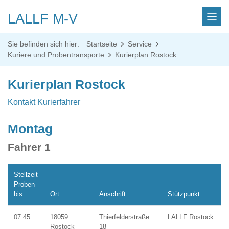
LALLF M-V
Sie befinden sich hier:
Startseite
Service
Kuriere und Probentransporte
Kurierplan Rostock
Kurierplan Rostock
Kontakt Kurierfahrer
Montag
Fahrer 1
Stellzeit
Proben
bis
Ort
Anschrift
Stützpunkt
07:45
18059
Thierfelderstraße
LALLF Rostock
Rostock
18